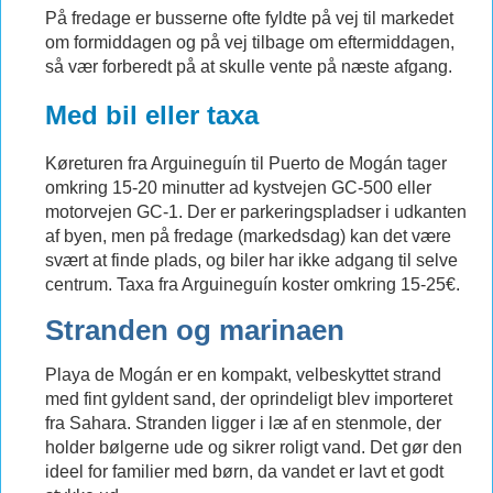
På fredage er busserne ofte fyldte på vej til markedet
om formiddagen og på vej tilbage om eftermiddagen,
så vær forberedt på at skulle vente på næste afgang.
Med bil eller taxa
Køreturen fra Arguineguín til Puerto de Mogán tager
omkring 15-20 minutter ad kystvejen GC-500 eller
motorvejen GC-1. Der er parkeringspladser i udkanten
af byen, men på fredage (markedsdag) kan det være
svært at finde plads, og biler har ikke adgang til selve
centrum. Taxa fra Arguineguín koster omkring 15-25€.
Stranden og marinaen
Playa de Mogán er en kompakt, velbeskyttet strand
med fint gyldent sand, der oprindeligt blev importeret
fra Sahara. Stranden ligger i læ af en stenmole, der
holder bølgerne ude og sikrer roligt vand. Det gør den
ideel for familier med børn, da vandet er lavt et godt