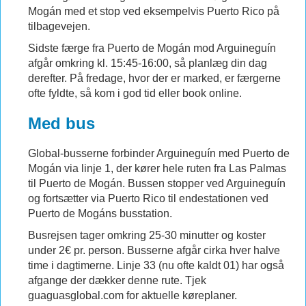
Mogán med et stop ved eksempelvis Puerto Rico på
tilbagevejen.
Sidste færge fra Puerto de Mogán mod Arguineguín
afgår omkring kl. 15:45-16:00, så planlæg din dag
derefter. På fredage, hvor der er marked, er færgerne
ofte fyldte, så kom i god tid eller book online.
Med bus
Global-busserne forbinder Arguineguín med Puerto de
Mogán via linje 1, der kører hele ruten fra Las Palmas
til Puerto de Mogán. Bussen stopper ved Arguineguín
og fortsætter via Puerto Rico til endestationen ved
Puerto de Mogáns busstation.
Busrejsen tager omkring 25-30 minutter og koster
under 2€ pr. person. Busserne afgår cirka hver halve
time i dagtimerne. Linje 33 (nu ofte kaldt 01) har også
afgange der dækker denne rute. Tjek
guaguasglobal.com for aktuelle køreplaner.