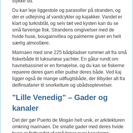
stykke ud.
Du kan leje liggestole og parasoller på stranden, og
der er udlejning af vandcykler og kajakker. Vandet er
klart og turkisblåt, og selv tæt ved kysten kan du se
små farverige fisk. Strandens omgivelser med de
hvide huse, bougainvillea og palmerne giver en helt
særlig atmosfære.
Marinaen med sine 225 bådpladser rummer alt fra små
fiskerbåde til luksuriøse yachter. En gåtur rundt om
havnebassinet er en fornøjelse, og du kan se fiskerne
reparere deres garn eller pudse deres både. Ved kaj
ligger også de mange udflugtsbåde, der tilbyder alt fra
delfinsafarier til snorkelture og ubådsoplevelser.
"Lille Venedig" – Gader og
kanaler
Det der gør Puerto de Mogán helt unik, er arkitekturen
omkring marinaen. De smalle gader med deres hvide