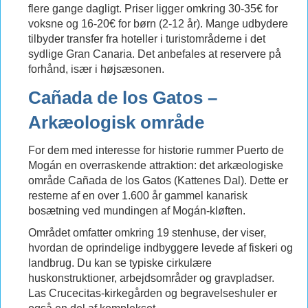
flere gange dagligt. Priser ligger omkring 30-35€ for
voksne og 16-20€ for børn (2-12 år). Mange udbydere
tilbyder transfer fra hoteller i turistområderne i det
sydlige Gran Canaria. Det anbefales at reservere på
forhånd, især i højsæsonen.
Cañada de los Gatos –
Arkæologisk område
For dem med interesse for historie rummer Puerto de
Mogán en overraskende attraktion: det arkæologiske
område Cañada de los Gatos (Kattenes Dal). Dette er
resterne af en over 1.600 år gammel kanarisk
bosætning ved mundingen af Mogán-kløften.
Området omfatter omkring 19 stenhuse, der viser,
hvordan de oprindelige indbyggere levede af fiskeri og
landbrug. Du kan se typiske cirkulære
huskonstruktioner, arbejdsområder og gravpladser.
Las Crucecitas-kirkegården og begravelseshuler er