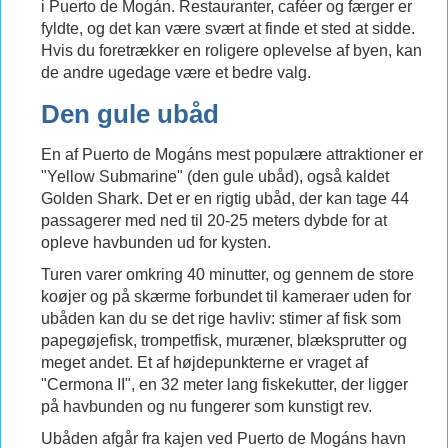
i Puerto de Mogán. Restauranter, caféer og færger er
fyldte, og det kan være svært at finde et sted at sidde.
Hvis du foretrækker en roligere oplevelse af byen, kan
de andre ugedage være et bedre valg.
Den gule ubåd
En af Puerto de Mogáns mest populære attraktioner er
"Yellow Submarine" (den gule ubåd), også kaldet
Golden Shark. Det er en rigtig ubåd, der kan tage 44
passagerer med ned til 20-25 meters dybde for at
opleve havbunden ud for kysten.
Turen varer omkring 40 minutter, og gennem de store
koøjer og på skærme forbundet til kameraer uden for
ubåden kan du se det rige havliv: stimer af fisk som
papegøjefisk, trompetfisk, muræner, blæksprutter og
meget andet. Et af højdepunkterne er vraget af
"Cermona II", en 32 meter lang fiskekutter, der ligger
på havbunden og nu fungerer som kunstigt rev.
Ubåden afgår fra kajen ved Puerto de Mogáns havn