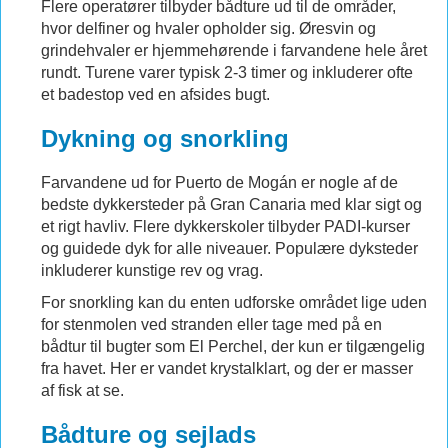
Flere operatører tilbyder bådture ud til de områder,
hvor delfiner og hvaler opholder sig. Øresvin og
grindehvaler er hjemmehørende i farvandene hele året
rundt. Turene varer typisk 2-3 timer og inkluderer ofte
et badestop ved en afsides bugt.
Dykning og snorkling
Farvandene ud for Puerto de Mogán er nogle af de
bedste dykkersteder på Gran Canaria med klar sigt og
et rigt havliv. Flere dykkerskoler tilbyder PADI-kurser
og guidede dyk for alle niveauer. Populære dyksteder
inkluderer kunstige rev og vrag.
For snorkling kan du enten udforske området lige uden
for stenmolen ved stranden eller tage med på en
bådtur til bugter som El Perchel, der kun er tilgængelig
fra havet. Her er vandet krystalklart, og der er masser
af fisk at se.
Bådture og sejlads