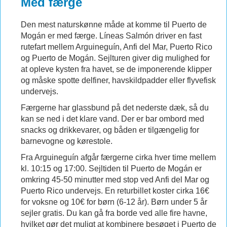
Med færge
Den mest naturskønne måde at komme til Puerto de
Mogán er med færge. Líneas Salmón driver en fast
rutefart mellem Arguineguín, Anfi del Mar, Puerto Rico
og Puerto de Mogán. Sejlturen giver dig mulighed for
at opleve kysten fra havet, se de imponerende klipper
og måske spotte delfiner, havskildpadder eller flyvefisk
undervejs.
Færgerne har glassbund på det nederste dæk, så du
kan se ned i det klare vand. Der er bar ombord med
snacks og drikkevarer, og båden er tilgængelig for
barnevogne og kørestole.
Fra Arguineguín afgår færgerne cirka hver time mellem
kl. 10:15 og 17:00. Sejltiden til Puerto de Mogán er
omkring 45-50 minutter med stop ved Anfi del Mar og
Puerto Rico undervejs. En returbillet koster cirka 16€
for voksne og 10€ for børn (6-12 år). Børn under 5 år
sejler gratis. Du kan gå fra borde ved alle fire havne,
hvilket gør det muligt at kombinere besøget i Puerto de