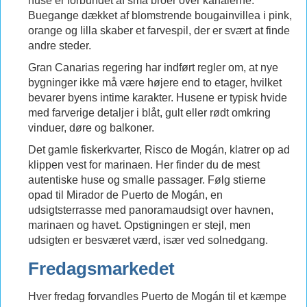
huse er forbundet af små broer over kanalerne.
Buegange dækket af blomstrende bougainvillea i pink,
orange og lilla skaber et farvespil, der er svært at finde
andre steder.
Gran Canarias regering har indført regler om, at nye
bygninger ikke må være højere end to etager, hvilket
bevarer byens intime karakter. Husene er typisk hvide
med farverige detaljer i blåt, gult eller rødt omkring
vinduer, døre og balkoner.
Det gamle fiskerkvarter, Risco de Mogán, klatrer op ad
klippen vest for marinaen. Her finder du de mest
autentiske huse og smalle passager. Følg stierne
opad til Mirador de Puerto de Mogán, en
udsigtsterrasse med panoramaudsigt over havnen,
marinaen og havet. Opstigningen er stejl, men
udsigten er besværet værd, især ved solnedgang.
Fredagsmarkedet
Hver fredag forvandles Puerto de Mogán til et kæmpe