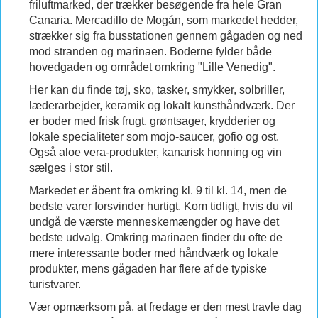
friluftmarked, der trækker besøgende fra hele Gran
Canaria. Mercadillo de Mogán, som markedet hedder,
strækker sig fra busstationen gennem gågaden og ned
mod stranden og marinaen. Boderne fylder både
hovedgaden og området omkring "Lille Venedig".
Her kan du finde tøj, sko, tasker, smykker, solbriller,
læderarbejder, keramik og lokalt kunsthåndværk. Der
er boder med frisk frugt, grøntsager, krydderier og
lokale specialiteter som mojo-saucer, gofio og ost.
Også aloe vera-produkter, kanarisk honning og vin
sælges i stor stil.
Markedet er åbent fra omkring kl. 9 til kl. 14, men de
bedste varer forsvinder hurtigt. Kom tidligt, hvis du vil
undgå de værste menneskemængder og have det
bedste udvalg. Omkring marinaen finder du ofte de
mere interessante boder med håndværk og lokale
produkter, mens gågaden har flere af de typiske
turistvarer.
Vær opmærksom på, at fredage er den mest travle dag