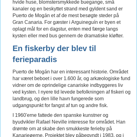
hvide huse, blomstersmykkede buegange, små
kanaler og en beskyttet strand med gyldent sand er
Puerto de Mogán et af de mest besøgte steder på
Gran Canaria. For gæster i Arguineguín er byen et
oplagt mål for en dagstur, enten med færge langs
kysten eller med bus gennem de dramatiske kløfter.
En fiskerby der blev til
ferieparadis
Puerto de Mogán har en interessant historie. Området
har været beboet i over 1.600 år, og arkæologiske fund
vidner om de oprindelige canariske indbyggeres liv
ved kysten. I nyere tid levede befolkningen af fiskeri og
landbrug, og den lille havn fungerede som
udgangspunkt for fangst af tun og andre fisk.
I 1960'erne fattede den spanske kunstner og
byudvikler Rafael Neville interesse for området. Han
drømte om at skabe den smukkeste ferieby på
Kanarieøerne. Projektet blev påbegyndt i 1983, og i