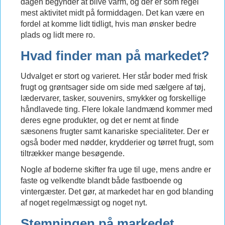
dagen begynder at blive varm, og der er som regel
mest aktivitet midt på formiddagen. Det kan være en
fordel at komme lidt tidligt, hvis man ønsker bedre
plads og lidt mere ro.
Hvad finder man på markedet?
Udvalget er stort og varieret. Her står boder med frisk
frugt og grøntsager side om side med sælgere af tøj,
lædervarer, tasker, souvenirs, smykker og forskellige
håndlavede ting. Flere lokale landmænd kommer med
deres egne produkter, og det er nemt at finde
sæsonens frugter samt kanariske specialiteter. Der er
også boder med nødder, krydderier og tørret frugt, som
tiltrækker mange besøgende.
Nogle af boderne skifter fra uge til uge, mens andre er
faste og velkendte blandt både fastboende og
vintergæster. Det gør, at markedet har en god blanding
af noget regelmæssigt og noget nyt.
Stemningen på markedet