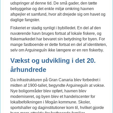
udspringer af denne tid. De små gader, den tætte
bebyggelse og det enkle miljø omkring havnen
afspejler et samfund, hvor alt drejede sig om havet og
daglige fangster.
Fiskeriet er stadig synligt i bybilledet. En del af den
nuværende havn bruges fortsat af lokale fiskere, og
fiskemarkedet har bevaret sin betydning for byen. For
mange fastboende er dette fortsat en del af identiteten,
selv om Arguineguín ikke længere er en ren fiskerby.
Vækst og udvikling i det 20.
århundrede
Da infrastrukturen på Gran Canaria blev forbedret i
midten af 1900-tallet, begyndte Arguineguín at vokse.
Nye boligområder blev opført, havnen blev
moderniseret, og byen blev et handelscenter for
lokalbefolkningen i Mogán kommune. Skoler,
sportshaller og daginstitutioner kom til, hvilket gjorde