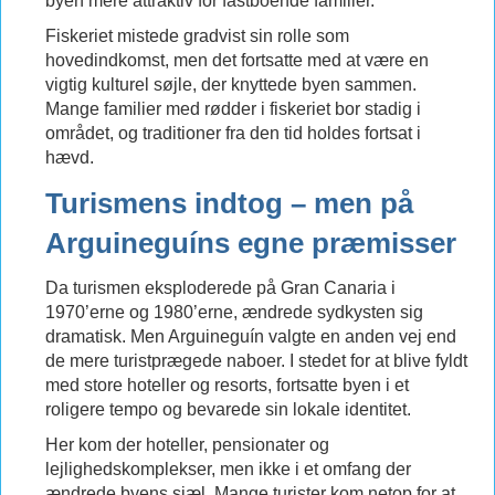
byen mere attraktiv for fastboende familier.
Fiskeriet mistede gradvist sin rolle som
hovedindkomst, men det fortsatte med at være en
vigtig kulturel søjle, der knyttede byen sammen.
Mange familier med rødder i fiskeriet bor stadig i
området, og traditioner fra den tid holdes fortsat i
hævd.
Turismens indtog – men på
Arguineguíns egne præmisser
Da turismen eksploderede på Gran Canaria i
1970’erne og 1980’erne, ændrede sydkysten sig
dramatisk. Men Arguineguín valgte en anden vej end
de mere turistprægede naboer. I stedet for at blive fyldt
med store hoteller og resorts, fortsatte byen i et
roligere tempo og bevarede sin lokale identitet.
Her kom der hoteller, pensionater og
lejlighedskomplekser, men ikke i et omfang der
ændrede byens sjæl. Mange turister kom netop for at