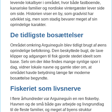
levende lokalbyer i området, hvor både fastboende,
kanariske familier og nordiske vintergæster lever side
om side. Historien viser en by, som gradvist har
udviklet sig, men som stadig bevarer meget af sin
oprindelige karakter.
De tidligste bosættelser
Området omkring Arguineguín blev tidligt brugt af øens
oprindelige befolkning. Den beskyttede bugt, de lave
klipper og adgangen til fisk gjorde stedet ideelt som
base. Selv om der ikke findes mange synlige spor i
dag, vidner lokale navne og gamle stier om, at
området havde betydning længe før moderne
bosættelse begyndte.
Fiskeriet som livsnerve
I flere århundreder var Arguineguín en ren fiskerby.
Havnen og de små både gav arbejde og livsgrundlag
til de fleste familier, og meget af byens struktur